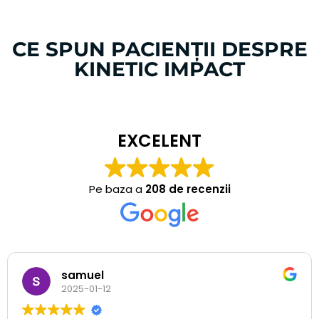
SERVICII LA DOMICILIU
CE SPUN PACIENȚII DESPRE
VENIM ÎN CONFORTUL CASEI
KINETIC IMPACT
TALE PENTRU O
RECUPERARE CÂT MAI
RAPIDĂ.
EXCELENT
VEZI SERVICIILE
Pe baza a
208 de recenzii
samuel
2025-01-12