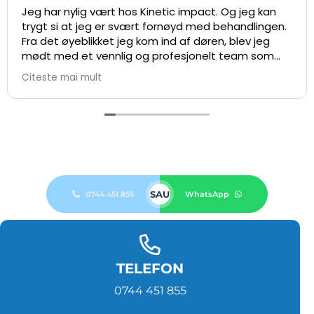
Jeg har nylig vært hos Kinetic impact. Og jeg kan
trygt si at jeg er svært fornøyd med behandlingen.
Fra det øyeblikket jeg kom ind af døren, blev jeg
mødt med et vennlig og profesjonelt team som
fikk mig til at føle mig komfortabel.
Citeste mai mult
Under selve behandlingen var David svært dygtig
og professionel, og forklarte hva som ble gjort og
hvorfor det var nødvendig. Jeg følte mig i trygge
hender, og fikk en god opplevelse både før og
under behandlingen. Smertene jeg hadde i ryggen
er betydelig redusert, og jeg har mer bevegelse og
mindre ubehag. Hilsen Danmark 🇩🇰🇩🇰
SAU
0744 451 855
WhatsApp
TELEFON
0744 451 855