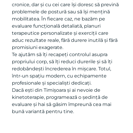
după traumatisme, operații sau afecțiuni
cronice, dar și cu cei care își doresc să prevină
problemele de postură sau să își mențină
mobilitatea. În fiecare caz, ne bazăm pe
evaluare funcțională detaliată, planuri
terapeutice personalizate și exerciții care
aduc rezultate reale, fără durere inutilă și fără
promisiuni exagerate.
Te ajutăm să îți recapeți controlul asupra
propriului corp, să îți reduci durerile și să îți
redobândești încrederea în mișcare. Totul,
într-un spațiu modern, cu echipamente
profesionale și specialiști dedicați.
Dacă ești din Timișoara și ai nevoie de
kinetoterapie, programează o ședință de
evaluare și hai să găsim împreună cea mai
bună variantă pentru tine.