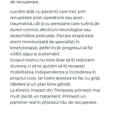
personalizat, cu exerciții adaptate ritmului tău
de recuperare.
Lucrăm atât cu pacienți care trec prin
recuperare post-operatorie sau post-
traumatică, cât și cu persoane care suferă de
dureri cronice, afecțiuni neurologice sau
dezechilibre posturale. Fiecare etapă este
atent monitorizată de specialiști în
kinetoterapie, astfel încât progresul să fie
vizibil, sigur și sustenabil.
Scopul nostru nu este doar să îți reducem
durerea, ci să te ajutăm să îți recapeți
mobilitatea, independența și încrederea în
propriul corp. Iar toate acestea se fac cu grijă,
răbdare și un plan bine gândit.
La Kinetic Impact din Timișoara, primești mai
mult decât un tratament. Primești un
partener real în procesul tău de recuperare.