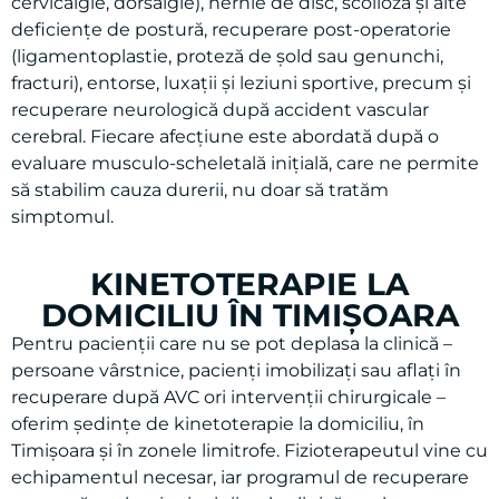
Lucrăm frecvent cu dureri de spate (lombalgie,
cervicalgie, dorsalgie), hernie de disc, scolioză și alte
deficiențe de postură, recuperare post-operatorie
(ligamentoplastie, proteză de șold sau genunchi,
fracturi), entorse, luxații și leziuni sportive, precum și
recuperare neurologică după accident vascular
cerebral. Fiecare afecțiune este abordată după o
evaluare musculo-scheletală inițială, care ne permite
să stabilim cauza durerii, nu doar să tratăm
simptomul.
KINETOTERAPIE LA
DOMICILIU ÎN TIMIȘOARA
Pentru pacienții care nu se pot deplasa la clinică –
persoane vârstnice, pacienți imobilizați sau aflați în
recuperare după AVC ori intervenții chirurgicale –
oferim ședințe de kinetoterapie la domiciliu, în
Timișoara și în zonele limitrofe. Fizioterapeutul vine cu