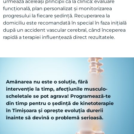
echipamentul necesar, iar programul de recuperare
urmează aceleași principii ca la clinică: evaluare
funcțională, plan personalizat și monitorizarea
progresului la fiecare ședință. Recuperarea la
domiciliu este recomandată în special în faza inițială
după un accident vascular cerebral, când începerea
rapidă a terapiei influențează direct rezultatele.
Amânarea nu este o soluție, fără
intervenție la timp, afecțiunile musculo-
scheletale se pot agrava! Programează-te
din timp pentru o ședință de kinetoterapie
în Timișoara și oprește evoluția durerii
înainte să devină o problemă serioasă.