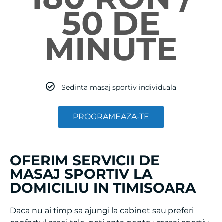
50 DE
MINUTE
Sedinta masaj sportiv individuala
PROGRAMEAZA-TE
OFERIM SERVICII DE
MASAJ SPORTIV LA
DOMICILIU IN TIMISOARA
Daca nu ai timp sa ajungi la cabinet sau preferi
confortul casei tale, poti opta pentru masaj sportiv
la domiciliu. Terapeutul vine cu tot ce este necesar: