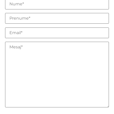
Marti
09:00 - 21:00
Miercuri
09:00 - 21:00
Joi
09:00 - 21:00
Vineri
09:00 - 21:00
Sambata
09:00 - 15:00
Duminica
Inchis
PROGRAMEAZA-TE LA
MASAJ SPORTIV LA
CLINICA KINETIC IMPACT
DIN TIMISOARA