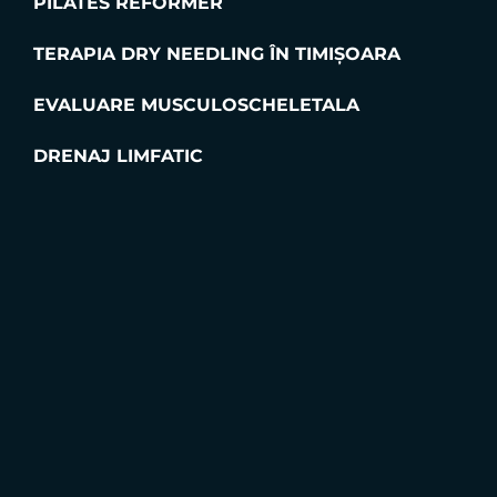
kineticimpacttimisoara@gmail.com
0744 451 855