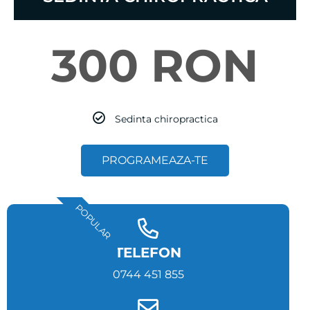
samuel
2025-01-12
Jeg har nylig vært hos Kinetic impact. Og jeg kan
trygt si at jeg er svært fornøyd med
behandlingen. Fra det øyeblikket jeg kom ind af
døren, blev jeg mødt med et vennlig og
profesjonelt team som fikk mig til at føle mig
Citeste mai mult
komfortabel.
Under selve behandlingen var David svært dygtig
og professionel, og forklarte hva som ble gjort
og hvorfor det var nødvendig. Jeg følte mig i
trygge hender, og fikk en god opplevelse både
før og under behandlingen. Smertene jeg hadde
i ryggen er betydelig redusert, og jeg har mer