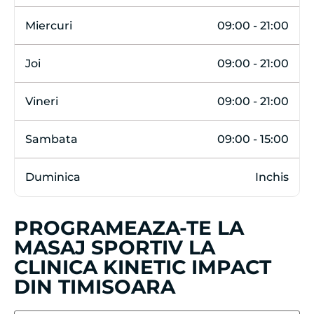
EMAIL
kineticimpacttimisoara@gmail.com
ADRESA
Strada Martir Cernăianu 23, 300254
Timișoara
apasa butonul de indicatii de orientare si se
va deschide aplicatia Google Maps ca sa poti
ajunge la noi la clinica
PROGRAM
Luni
09:00 - 21:00