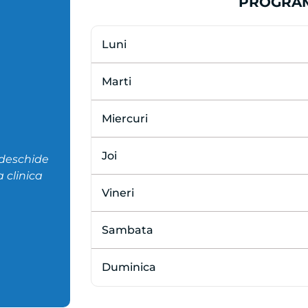
PROGRA
Luni
Marti
Miercuri
Joi
 deschide
 clinica
Vineri
Sambata
Duminica