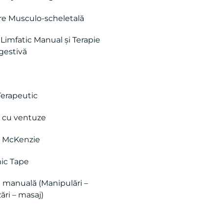
re Musculo-scheletală
Limfatic Manual și Terapie
estivă
Terapeutic
a cu ventuze
a McKenzie
ic Tape
e manuală (Manipulări –
ări – masaj)