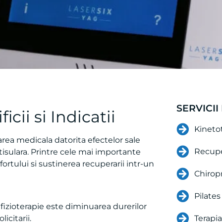
SERVICII
icii si Indicatii
Kineto
rarea medicala datorita efectelor sale
Recupe
 tisulara. Printre cele mai importante
ortului si sustinerea recuperarii intr-un
Chirop
Pilate
 fizioterapie este diminuarea durerilor
Terapi
icitarii.