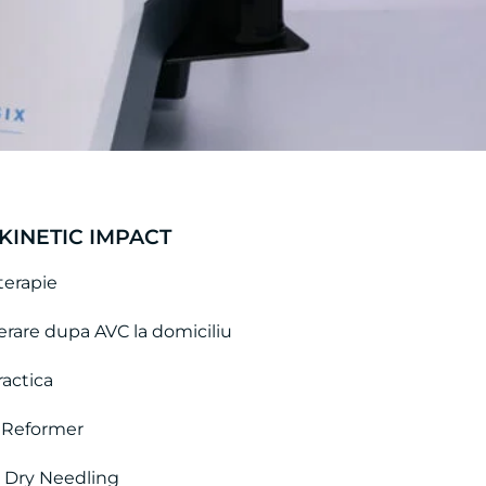
 KINETIC IMPACT
terapie
rare dupa AVC la domiciliu
ractica
s Reformer
a Dry Needling