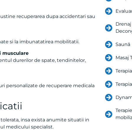
Evalua
 sustine recuperarea dupa accidentari sau
Drenaj 
Decong
te si la imbunatatirea mobilitatii.
Saună
si musculare
Masaj 
entul durerilor de spate, tendinitelor,
Terapi
Terapi
anuri personalizate de recuperare medicala
Dynam
catii
Terapi
mobiliz
olerata, insa exista anumite situatii in
l medicului specialist.